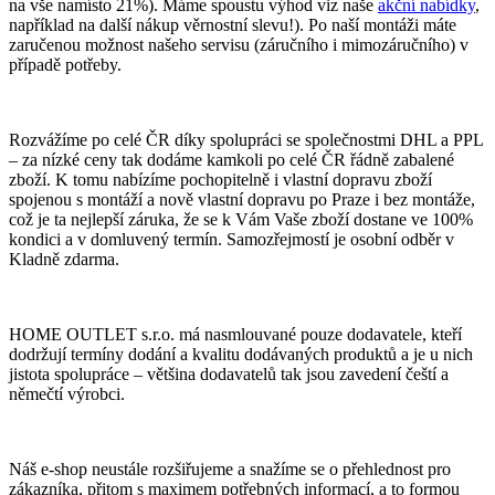
na vše namísto 21%). Máme spoustu výhod viz naše
akční nabídky
,
například na další nákup věrnostní slevu!). Po naší montáži máte
zaručenou možnost našeho servisu (záručního i mimozáručního) v
případě potřeby.
Rozvážíme po celé ČR díky spolupráci se společnostmi DHL a PPL
– za nízké ceny tak dodáme kamkoli po celé ČR řádně zabalené
zboží. K tomu nabízíme pochopitelně i vlastní dopravu zboží
spojenou s montáží a nově vlastní dopravu po Praze i bez montáže,
což je ta nejlepší záruka, že se k Vám Vaše zboží dostane ve 100%
kondici a v domluvený termín. Samozřejmostí je osobní odběr v
Kladně zdarma.
HOME OUTLET s.r.o. má nasmlouvané pouze dodavatele, kteří
dodržují termíny dodání a kvalitu dodávaných produktů a je u nich
jistota spolupráce – většina dodavatelů tak jsou zavedení čeští a
němečtí výrobci.
Náš e-shop neustále rozšiřujeme a snažíme se o přehlednost pro
zákazníka, přitom s maximem potřebných informací, a to formou