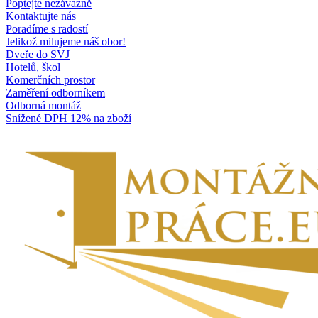
Poptejte nezávazně
Kontaktujte nás
Poradíme s radostí
Jelikož milujeme náš obor!
Dveře do SVJ
Hotelů, škol
Komerčních prostor
Zaměření odborníkem
Odborná montáž
Snížené DPH 12% na zboží