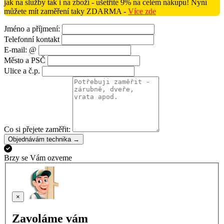
jak na služby tak i na zboží - ušetříte 9% na celém nákupu! Nyní
můžete mít zaměření taky ZDARMA -
Více zde
Jméno a příjmení:
Telefonní kontakt
E-mail: @
Město a PSČ
Ulice a č.p.
Co si přejete zaměřit:
Objednávám technika →
Brzy se Vám ozveme
×
Zavoláme vám