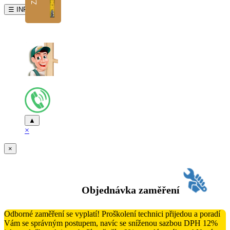
☰ INFO
▲
×
×
Objednávka zaměření
Odborné zaměření se vyplatí! Proškolení technici přijedou a poradí
Vám se správným postupem, navíc se sníženou sazbou DPH 12%