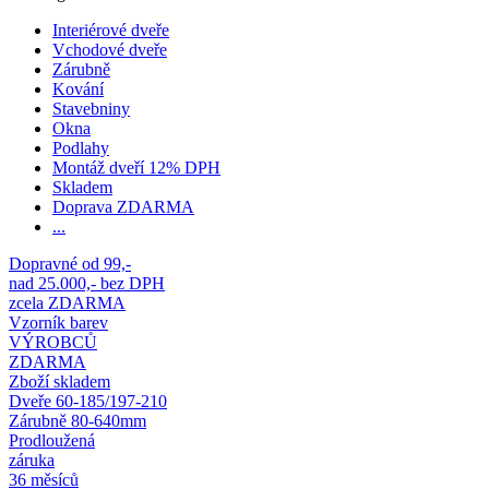
Interiérové dveře
Vchodové dveře
Zárubně
Kování
Stavebniny
Okna
Podlahy
Montáž dveří 12% DPH
Skladem
Doprava ZDARMA
...
Dopravné od 99,-
nad 25.000,- bez DPH
zcela ZDARMA
Vzorník barev
VÝROBCŮ
ZDARMA
Zboží skladem
Dveře 60-185/197-210
Zárubně 80-640mm
Prodloužená
záruka
36 měsíců