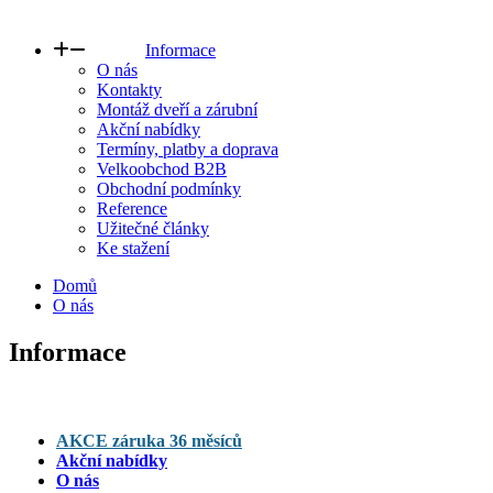
Informace
O nás
Kontakty
Montáž dveří a zárubní
Akční nabídky
Termíny, platby a doprava
Velkoobchod B2B
Obchodní podmínky
Reference
Užitečné články
Ke stažení
Domů
O nás
Informace
AKCE záruka 36 měsíců
Akční nabídky
O nás