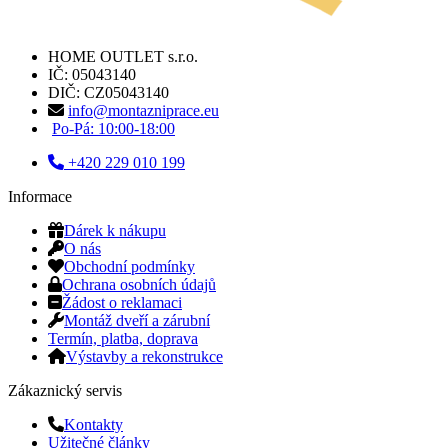
HOME OUTLET s.r.o.
IČ: 05043140
DIČ: CZ05043140
info@montazniprace.eu
Po-Pá: 10:00-18:00
+420 229 010 199
Informace
Dárek k nákupu
O nás
Obchodní podmínky
Ochrana osobních údajů
Žádost o reklamaci
Montáž dveří a zárubní
Termín, platba, doprava
Výstavby a rekonstrukce
Zákaznický servis
Kontakty
Užitečné články