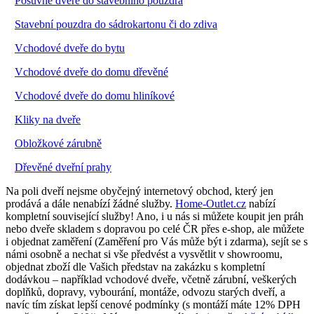
·
Posuvné dveře do stavebního pouzdra
·
Stavební pouzdra do sádrokartonu či do zdiva
·
Vchodové dveře do bytu
·
Vchodové dveře do domu dřevěné
·
Vchodové dveře do domu hliníkové
·
Kliky na dveře
·
Obložkové zárubně
·
Dřevěné dveřní prahy
Na poli dveří nejsme obyčejný internetový obchod, který jen
prodává a dále nenabízí žádné služby.
Home-Outlet.cz
nabízí
kompletní související služby! Ano, i u nás si můžete koupit jen práh
nebo dveře skladem s dopravou po celé ČR přes e-shop, ale můžete
i objednat zaměření (Zaměření pro Vás může být i zdarma), sejít se s
námi osobně a nechat si vše předvést a vysvětlit v showroomu,
objednat zboží dle Vašich představ na zakázku s kompletní
dodávkou – například vchodové dveře, včetně zárubní, veškerých
doplňků, dopravy, vybourání, montáže, odvozu starých dveří, a
navíc tím získat lepší cenové podmínky (s montáží máte 12% DPH