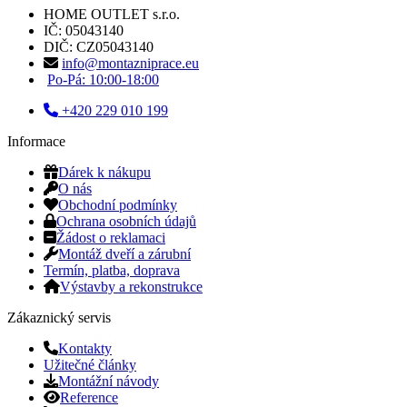
HOME OUTLET s.r.o.
IČ: 05043140
DIČ: CZ05043140
info@montazniprace.eu
Po-Pá: 10:00-18:00
+420 229 010 199
Informace
Dárek k nákupu
O nás
Obchodní podmínky
Ochrana osobních údajů
Žádost o reklamaci
Montáž dveří a zárubní
Termín, platba, doprava
Výstavby a rekonstrukce
Zákaznický servis
Kontakty
Užitečné články
Montážní návody
Reference