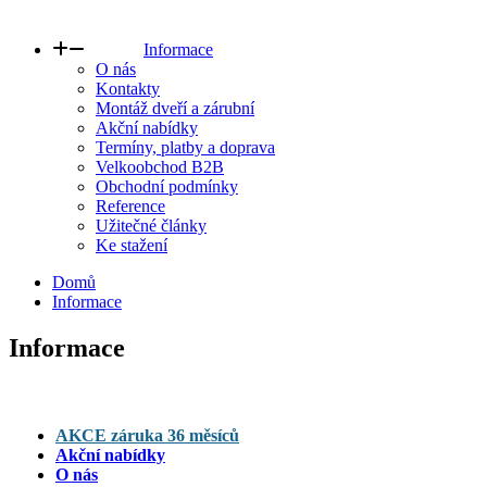
Informace
O nás
Kontakty
Montáž dveří a zárubní
Akční nabídky
Termíny, platby a doprava
Velkoobchod B2B
Obchodní podmínky
Reference
Užitečné články
Ke stažení
Domů
Informace
Informace
AKCE záruka 36 měsíců
Akční nabídky
O nás