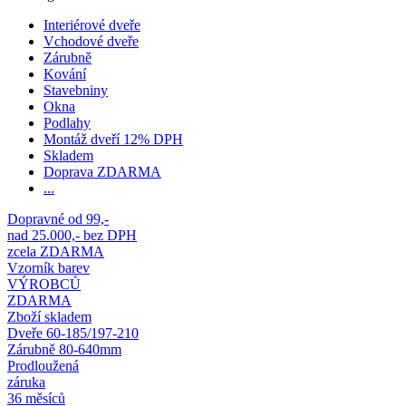
Interiérové dveře
Vchodové dveře
Zárubně
Kování
Stavebniny
Okna
Podlahy
Montáž dveří 12% DPH
Skladem
Doprava ZDARMA
...
Dopravné od 99,-
nad 25.000,- bez DPH
zcela ZDARMA
Vzorník barev
VÝROBCŮ
ZDARMA
Zboží skladem
Dveře 60-185/197-210
Zárubně 80-640mm
Prodloužená
záruka
36 měsíců