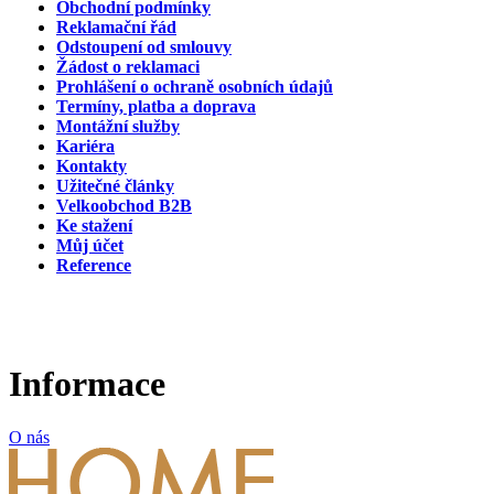
Obchodní podmínky
Reklamační řád
Odstoupení od smlouvy
Žádost o reklamaci
Prohlášení o ochraně osobních údajů
Termíny, platba a doprava
Montážní služby
Kariéra
Kontakty
Užitečné články
Velkoobchod B2B
Ke stažení
Můj účet
Reference
Informace
O nás