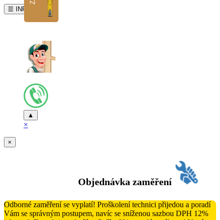
☰ INFO
▲
×
×
Objednávka zaměření
Odborné zaměření se vyplatí! Proškolení technici přijedou a poradí
Vám se správným postupem, navíc se sníženou sazbou DPH 12%