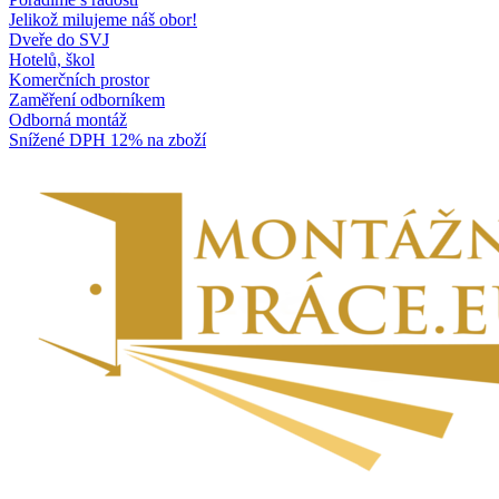
Jelikož milujeme náš obor!
Dveře do SVJ
Hotelů, škol
Komerčních prostor
Zaměření odborníkem
Odborná montáž
Snížené DPH 12% na zboží