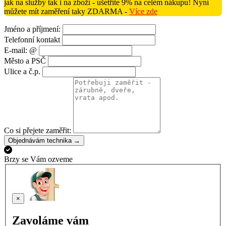
jak na služby tak i na zboží - ušetříte 9% na celém nákupu! Nyní
můžete mít zaměření taky ZDARMA -
Více zde
Jméno a příjmení:
Telefonní kontakt
E-mail: @
Město a PSČ
Ulice a č.p.
Co si přejete zaměřit:
Objednávám technika →
Brzy se Vám ozveme
×
Zavoláme vám