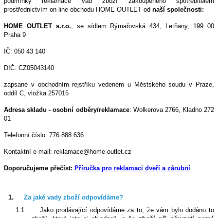
podmínky reklamace vad zboží zakoupeného spotřebitelem
prostřednictvím on-line obchodu HOME OUTLET od
naší společnosti:
HOME OUTLET s.r.o.
, se sídlem Rýmařovská 434, Letňany, 199 00
Praha 9
IČ: 050 43 140
DIČ: CZ05043140
zapsané v obchodním rejstříku vedeném u Městského soudu v Praze,
oddíl C, vložka 257015
Adresa skladu - osobní odběry/reklamace
: Wolkerova 2766,
Kladno
272
01
Telefonní číslo: 776 888 636
Kontaktní e-mail: reklamace@home-outlet.cz
Doporučujeme přečíst:
Příručka pro reklamaci dveří a zárubní
1.
Za jaké vady zboží odpovídáme?
1.1.
Jako prodávající odpovídáme za to, že vám bylo dodáno to