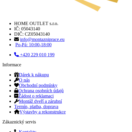
HOME OUTLET s.r.o.
IČ: 05043140
DIČ: CZ05043140
info@montazniprace.eu
Po-Pá: 10:00-18:00
+420 229 010 199
Informace
Dárek k nákupu
O nás
Obchodní podmínky
Ochrana osobních údajů
Žádost o reklamaci
Montáž dveří a zárubní
Termín, platba, doprava
Výstavby a rekonstrukce
Zákaznický servis
Kontakty