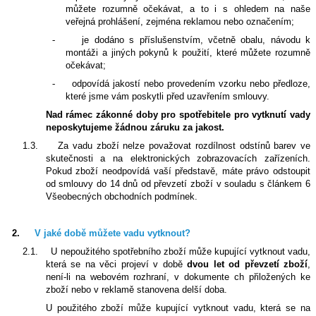
můžete rozumně očekávat, a to i s ohledem na naše
veřejná prohlášení, zejména reklamou nebo označením;
-
je dodáno s příslušenstvím, včetně obalu, návodu k
montáži a jiných pokynů k použití, které můžete rozumně
očekávat;
-
odpovídá jakostí nebo provedením vzorku nebo předloze,
které jsme vám poskytli před uzavřením smlouvy.
Nad rámec zákonné doby pro spotřebitele pro vytknutí vady
neposkytujeme žádnou záruku za jakost.
1.3.
Za vadu zboží nelze považovat rozdílnost odstínů barev ve
skutečnosti a na elektronických zobrazovacích zařízeních.
Pokud zboží neodpovídá vaší představě, máte právo odstoupit
od smlouvy do 14 dnů od převzetí zboží v souladu s článkem 6
Všeobecných obchodních podmínek.
2.
V jaké době můžete vadu vytknout?
2.1.
U nepoužitého spotřebního zboží může kupující vytknout vadu,
která se na věci projeví v době
dvou let od převzetí zboží
,
není-li na webovém rozhraní, v dokumente ch přiložených ke
zboží nebo v reklamě stanovena delší doba.
U použitého zboží může kupující vytknout vadu, která se na