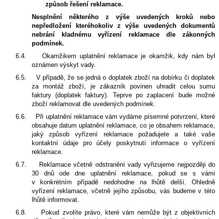
způsob řešení reklamace.
Nesplnění některého z výše uvedených kroků nebo
nepředložení kteréhokoliv z výše uvedených dokumentů
nebrání kladnému vyřízení reklamace dle zákonných
podmínek.
6.4.
Okamžikem uplatnění reklamace je okamžik, kdy nám byl
oznámen výskyt vady.
6.5.
V případě, že se jedná o doplatek zboží na dobírku či doplatek
za montáž zboží, je zákazník povinen uhradit celou sumu
faktury (doplatek faktury). Teprve po zaplacení bude možné
zboží reklamovat dle uvedených podmínek.
6.6.
Při uplatnění reklamace vám vydáme písemné potvrzení, které
obsahuje datum uplatnění reklamace, co je obsahem reklamace,
jaký způsob vyřízení reklamace požadujete a také vaše
kontaktní údaje pro účely poskytnutí informace o vyřízení
reklamace.
6.7.
Reklamace včetně odstranění vady vyřizujeme nejpozději do
30 dnů ode dne uplatnění reklamace, pokud se s vámi
v konkrétním případě nedohodne na lhůtě delší. Ohledně
vyřízení reklamace, včetně jejího způsobu, vás budeme v této
lhůtě informovat.
6.8.
Pokud zvolíte právo, které vám nemůže být z objektivních