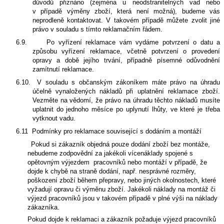
důvodů přiznáno (zejména u neodstranitelných vad nebo
v případě výměny zboží, která není možná), budeme vás
neprodleně kontaktovat. V takovém případě můžete zvolit jiné
právo v souladu s tímto reklamačním řádem.
6.9.
Po vyřízení reklamace vám vydáme potvrzení o datu a
způsobu vyřízení reklamace, včetně potvrzení o provedení
opravy a době jejího trvání, případně písemné odůvodnění
zamítnutí reklamace.
6.10.
V souladu s občanským zákoníkem máte právo na úhradu
účelně vynaložených nákladů při uplatnění reklamace zboží.
Vezměte na vědomí, že právo na úhradu těchto nákladů musíte
uplatnit do jednoho měsíce po uplynutí lhůty, ve které je třeba
vytknout vadu.
6.11
Podmínky pro reklamace související s dodáním a montáží
Pokud si zákazník objedná pouze dodání zboží bez montáže,
nebudeme zodpovědní za jakékoli vícenáklady spojené s
opětovným výjezdem pracovníků nebo montáží v případě, že
dojde k chybě na straně dodání, např. nesprávné rozměry,
poškození zboží během přepravy, nebo jiných okolnostech, které
vyžadují opravu či výměnu zboží. Jakékoli náklady na montáž či
výjezd pracovníků jsou v takovém případě v plné výši na náklady
zákazníka.
Pokud dojde k reklamaci a zákazník požaduje výjezd pracovníků