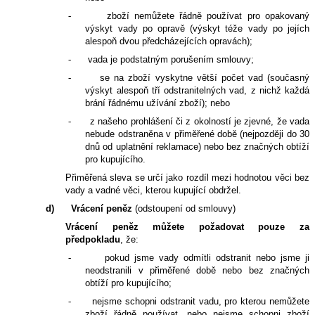
-
zboží nemůžete řádně používat pro opakovaný
výskyt vady po opravě (výskyt téže vady po jejích
alespoň dvou předcházejících opravách);
-
vada je podstatným porušením smlouvy;
-
se na zboží vyskytne větší počet vad (současný
výskyt alespoň tří odstranitelných vad, z nichž každá
brání řádnému užívání zboží); nebo
-
z našeho prohlášení či z okolností je zjevné, že vada
nebude odstraněna v přiměřené době (nejpozději do 30
dnů od uplatnění reklamace) nebo bez značných obtíží
pro kupujícího.
Přiměřená sleva se určí jako rozdíl mezi hodnotou věci bez
vady a vadné věci, kterou kupující obdržel.
d)
Vrácení peněz
(odstoupení od smlouvy)
Vrácení peněz můžete požadovat
pouze za
předpokladu
, že:
-
pokud jsme vady odmítli odstranit nebo jsme ji
neodstranili v přiměřené době nebo bez značných
obtíží pro kupujícího;
-
nejsme schopni odstranit vadu, pro kterou nemůžete
zboží řádně používat, nebo nejsme schopni zboží