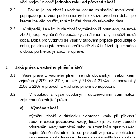
věci projeví v době
jednoho roku od převzetí zboží
.
2.2.
Pokud je na zboží uvedeno datum minimální trvanlivosti,
popřípadě je u věci podléhající rychlé zkáze uvedena doba, po
kterou lze věc použít, trvá záruční doba do takového data.
2.3.
V případě, že vám bude zboží vyměněno či opraveno, na nové
zboží, resp. vyměněné součástky a náhradní díly, neběží nová
doba. Doba pro vytknutí se však v takovém případě prodlužuje o
dobu, po kterou jste nemohli kvůli vadě zboží užívat, tj. zejména
o dobu, po kterou je zboží v opravě.
3.
Jaká práva z vadného plnění máte?
3.1.
Vaše práva z vadného plnění se řídí občanským zákoníkem,
zejména § 2099 až 2117, a také § 2165 až 2174b. Ustanovení §
2106 a 2107 o právech z vadného plnění se nepoužijí.
3.2.
V souladu s výše uvedenými ustanoveními vám náleží
zejména následující práva:
a)
Výměna zboží
Výměnu zboží v důsledku existence vady při převzetí
zboží
můžete požadovat vždy
, ledaže je zvolený způsob
odstranění vady nemožný nebo ve srovnání s opravou věci
nepřiměřeně nákladný; to se posoudí zejména s ohledem