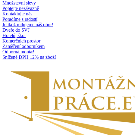
Množstevní slevy
Poptejte nezávazně
Kontaktujte nás
Poradíme s radostí
Jelikož milujeme náš obor!
Dveře do SVJ
Hotelů, škol
Komerčních prostor
Zaměření odborníkem
Odborná montáž
Snížené DPH 12% na zboží