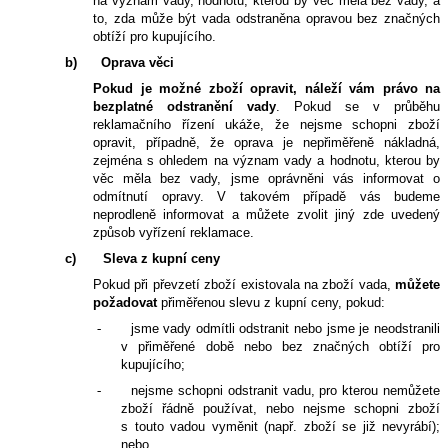
na význam vady, hodnotu, kterou by věc měla bez vady, a
to, zda může být vada odstraněna opravou bez značných
obtíží pro kupujícího.
b)
Oprava věci
Pokud je možné zboží opravit,
náleží vám
právo na
bezplatné odstranění vady
.
Pokud se v průběhu
reklamačního řízení ukáže, že nejsme schopni zboží
opravit, případně, že oprava je nepřiměřeně nákladná,
zejména s ohledem na význam vady a hodnotu, kterou by
věc měla bez vady, jsme oprávněni vás informovat o
odmítnutí opravy. V takovém případě vás budeme
neprodleně informovat a můžete zvolit jiný
zde uvedený
způsob vyřízení reklamace.
c)
Sleva z kupní ceny
Pokud při převzetí zboží existovala na zboží vada,
můžete
požadovat
přiměřenou slevu z kupní ceny, pokud:
-
jsme vady odmítli odstranit nebo jsme je neodstranili
v přiměřené době nebo bez značných obtíží pro
kupujícího;
-
nejsme schopni odstranit vadu, pro kterou nemůžete
zboží řádně používat, nebo nejsme schopni zboží
s touto vadou vyměnit (např. zboží se již nevyrábí);
nebo