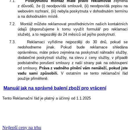
7.1.
Poskytnutou montáž máte právo reklamovat
zejména
z důvodů, že (i) neodpovídá smlouvě, (ii) neodpovídá popisu na
webovém rozhraní, (iii) nebyla poskytnuta v dohodnutém termínu
a na dohodnutém místě.
7.2.
Montáž můžete reklamovat prostřednictvím našich kontaktních
údajů (doporučujeme k tomu využít formulář pro reklamaci
služeb), a to nejpozději do 24 měsíců od jejího poskytnutí.
7.3.
Reklamaci vyřídíme nejpozději do 30 dnů, pokud se
nedohodneme jinak. Pokud bude reklamace shledána
oprávněnou, máte právo zejména na poskytnutí náhradní služby,
dodatečné poskytnutí služby, na slevu z ceny služby, v případě
podstatného porušení smlouvy z naší strany pak na odstoupení
od smlouvy.
Práva z vadného plnění vám nenáleží, pokud jste
vadu sami způsobili.
V ostatním se tento reklamační řád
použije přiměřeně.
Manuál jak na správné balení zboží pro vrácení
Tento Reklamační řád je platný a účinný od 1.1.2025
Nejlepší ceny na trhu