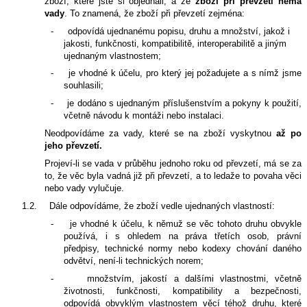
zboží, které jste si objednali, a že
zboží při převzetí nemá
vady
. To znamená, že zboží při převzetí zejména:
-
odpovídá ujednanému popisu, druhu a množství, jakož i
jakosti, funkčnosti, kompatibilitě, interoperabilitě a jiným
ujednaným vlastnostem;
-
je vhodné k účelu, pro který jej požadujete a s nímž jsme
souhlasili;
-
je dodáno s ujednaným příslušenstvím a pokyny k použití,
včetně návodu k montáži nebo instalaci.
Neodpovídáme za vady, které se na zboží vyskytnou
až po
jeho převzetí.
Projeví-li se vada v průběhu jednoho roku od převzetí, má se za
to, že věc byla vadná již při převzetí, a to ledaže to povaha věci
nebo vady vylučuje.
1.2.
Dále odpovídáme, že zboží vedle ujednaných vlastností:
-
je vhodné k účelu, k němuž se věc tohoto druhu obvykle
používá, i s ohledem na práva třetích osob, právní
předpisy, technické normy nebo kodexy chování daného
odvětví, není-li technických norem;
-
množstvím, jakostí a dalšími vlastnostmi, včetně
životnosti, funkčnosti, kompatibility a bezpečnosti,
odpovídá obvyklým vlastnostem věcí téhož druhu, které