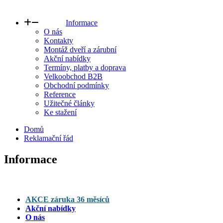
Informace
O nás
Kontakty
Montáž dveří a zárubní
Akční nabídky
Termíny, platby a doprava
Velkoobchod B2B
Obchodní podmínky
Reference
Užitečné články
Ke stažení
Domů
Reklamační řád
Informace
AKCE záruka 36 měsíců
Akční nabídky
O nás