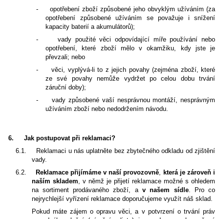
-
opotřebení zboží způsobené jeho obvyklým užíváním (za
opotřebení způsobené užíváním se považuje i snížení
kapacity baterií a akumulátorů);
-
vady použité věci odpovídající míře používání nebo
opotřebení, které zboží mělo v okamžiku, kdy jste je
převzali; nebo
-
věci, vyplývá-li to z jejich povahy (zejména zboží, které
ze své povahy nemůže vydržet po celou dobu trvání
záruční doby);
-
vady způsobené vaší nesprávnou montáží, nesprávným
užíváním zboží nebo nedodržením návodu.
6.
Jak postupovat při reklamaci?
6.1.
Reklamaci u nás uplatněte bez zbytečného odkladu od zjištění
vady.
6.2.
Reklamace přijímáme
v naší provozovně
,
která je zároveň i
naším skladem
, v němž je přijetí reklamace možné s ohledem
na sortiment prodávaného zboží, a
v našem sídle
. Pro co
nejrychlejší vyřízení reklamace doporučujeme využít náš sklad.
Pokud máte zájem o opravu věci, a v potvrzení o trvání práv