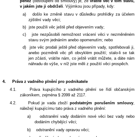
peněz
(odstoupení od smlouvy)
je,
že
vrátíte věc v tom stavu,
v jakém jste ji obdrželi
. Výjimkou jsou případy, kdy:
a)
došlo ke změně stavu v důsledku prohlídky za účelem
zjištění vady věci;
b)
jste použili věc ještě před objevením vady;
c)
jste nezpůsobili nemožnost vrácení věci v nezměněném
stavu svým jednáním anebo opomenutím; nebo
d)
jste věc prodali ještě před objevením vady, spotřebovali ji,
anebo pozměnili věc při obvyklém použití; stalo-li se tak
jen zčásti, vrátíte nám, co ještě vrátit můžete, a dáte nám
náhradu do výše, v níž jste měli z použití věci prospěch.
4.
Práva z vadného plnění pro podnikatele
4.1.
Práva kupujícího z vadného plnění se řídí občanským
zákoníkem, zejména § 2099 až 2117.
4.2.
Pokud je vada zboží
podstatným porušením smlouvy
,
náležejí kupujícímu tato práva z vadného plnění:
a)
odstranění vady dodáním nové věci bez vady nebo
dodáním chybějící věci;
b)
odstranění vady opravou věci;