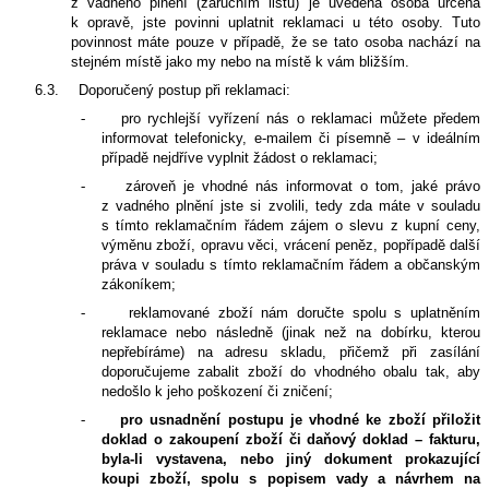
z vadného plnění (záručním listu) je uvedena osoba určená
k opravě, jste povinni uplatnit reklamaci u této osoby. Tuto
povinnost máte pouze v případě, že se tato osoba nachází na
stejném místě jako my nebo na místě k vám bližším.
6.3.
Doporučený postup při reklamaci:
-
pro rychlejší vyřízení nás o reklamaci můžete předem
informovat telefonicky, e-mailem či písemně – v ideálním
případě nejdříve vyplnit žádost o reklamaci;
-
zároveň je vhodné nás informovat o tom, jaké právo
z vadného plnění jste si zvolili, tedy zda máte v souladu
s tímto reklamačním řádem zájem o slevu z kupní ceny,
výměnu zboží, opravu věci, vrácení peněz, popřípadě další
práva v souladu s tímto reklamačním řádem a občanským
zákoníkem;
-
reklamované zboží nám doručte spolu s uplatněním
reklamace nebo následně (jinak než na dobírku, kterou
nepřebíráme) na adresu skladu, přičemž při zasílání
doporučujeme zabalit zboží do vhodného obalu tak, aby
nedošlo k jeho poškození či zničení;
-
pro usnadnění postupu je vhodné ke zboží přiložit
doklad o zakoupení zboží či daňový doklad – fakturu,
byla-li vystavena, nebo jiný dokument prokazující
koupi zboží, spolu s popisem vady a návrhem na