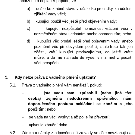
obdržel. To neplatí v případě, že:
a)
došlo ke změně stavu v důsledku prohlídky za účelem
zjištění vady věci;
b)
kupující použil věc ještě před objevením vady;
c)
kupující nezpůsobil nemožnost vrácení věci v
nezměněném stavu jednáním anebo opomenutím; nebo
d)
kupující věc prodal ještě před objevením vady, anebo
pozměnil věc při obvyklém použití; stalo‑li se tak jen
zčásti, vrátí kupující prodávajícímu, co ještě vrátit
může, a dá mu náhradu do výše, v níž měl z použití
věci prospěch.
5.
Kdy nelze práva z vadného plnění uplatnit?
5.1.
Práva z vadného plnění vám nenáleží, pokud:
-
jste vadu sami způsobili
(nebo jiná třetí
osoba)
zejména nedodržením správného, námi
doporučeného postupu nakládání se zbožím a jeho
použitím
; nebo
-
se vada na věci vyskytla až po jejím převzetí;
-
uplynula záruční doba.
5.2.
Záruka a nároky z odpovědnosti za vady se dále nevztahují na: