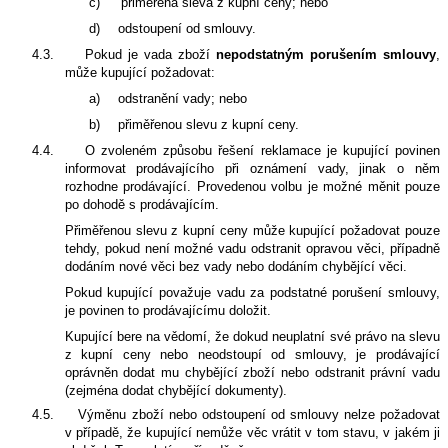
c)
přiměřená sleva z kupní ceny; nebo
d)
odstoupení od smlouvy.
4.3.
Pokud je vada zboží
nepodstatným porušením smlouvy
,
může kupující požadovat:
a)
odstranění vady; nebo
b)
přiměřenou slevu z kupní ceny.
4.4.
O zvoleném způsobu řešení reklamace je kupující povinen
informovat prodávajícího při oznámení vady, jinak o něm
rozhodne prodávající. Provedenou volbu je možné měnit pouze
po dohodě s prodávajícím.
Přiměřenou slevu z kupní ceny může kupující požadovat pouze
tehdy, pokud není možné vadu odstranit opravou věci, případně
dodáním nové věci bez vady nebo dodáním chybějící věci.
Pokud kupující považuje vadu za podstatné porušení smlouvy,
je povinen to prodávajícímu doložit.
Kupující bere na vědomí, že dokud neuplatní své právo na slevu
z kupní ceny nebo neodstoupí od smlouvy, je prodávající
oprávněn dodat mu chybějící zboží nebo odstranit právní vadu
(zejména dodat chybějící dokumenty).
4.5.
Výměnu zboží nebo odstoupení od smlouvy nelze požadovat
v případě, že kupující nemůže věc vrátit v tom stavu, v jakém ji