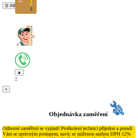
☰ INFO
▲
×
×
Objednávka zaměření
Odborné zaměření se vyplatí! Proškolení technici přijedou a poradí
Vám se správným postupem, navíc se sníženou sazbou DPH 12%