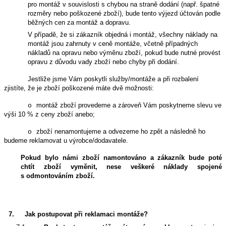
pro montáž v souvislosti s chybou na straně dodání (např. špatné
rozměry nebo poškozené zboží), bude tento výjezd účtován podle
běžných cen za montáž a dopravu.
V případě, že si zákazník objedná i montáž, všechny náklady na
montáž jsou zahrnuty v ceně montáže, včetně případných
nákladů na opravu nebo výměnu zboží, pokud bude nutné provést
opravu z důvodu vady zboží nebo chyby při dodání.
Jestliže jsme Vám poskytli služby/montáže a při rozbalení
zjistíte, že je zboží poškozené máte dvě možnosti:
montáž zboží provedeme a zároveň Vám poskytneme slevu ve
o
výši 10 % z ceny zboží anebo;
zboží nenamontujeme a odvezeme ho zpět a následně ho
o
budeme reklamovat u výrobce/dodavatele.
Pokud bylo námi zboží namontováno a zákazník bude poté
chtít zboží vyměnit, nese veškeré náklady spojené
s odmontováním zboží.
7.
Jak postupovat při reklamaci montáže?