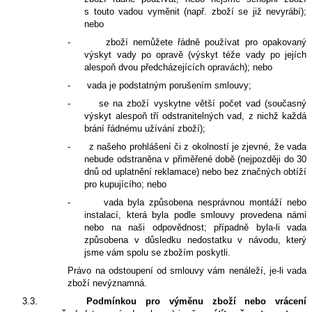
s touto vadou vyměnit (např. zboží se již nevyrábí);
nebo
-
zboží nemůžete řádně používat pro opakovaný
výskyt vady po opravě (výskyt téže vady po jejích
alespoň dvou předcházejících opravách); nebo
-
vada je podstatným porušením smlouvy;
-
se na zboží vyskytne větší počet vad (současný
výskyt alespoň tří odstranitelných vad, z nichž každá
brání řádnému užívání zboží);
-
z našeho prohlášení či z okolností je zjevné, že vada
nebude odstraněna v přiměřené době (nejpozději do 30
dnů od uplatnění reklamace) nebo bez značných obtíží
pro kupujícího; nebo
-
vada byla způsobena nesprávnou montáží nebo
instalací, která byla podle smlouvy provedena námi
nebo na naši odpovědnost; případně byla-li vada
způsobena v důsledku nedostatku v návodu, který
jsme vám spolu se zbožím poskytli.
Právo na odstoupení od smlouvy vám nenáleží, je-li vada
zboží nevýznamná.
3.3.
Podmínkou pro výměnu zboží nebo vrácení