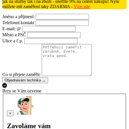
jak na služby tak i na zboží - ušetříte 9% na celém nákupu! Nyní
můžete mít zaměření taky ZDARMA -
Více zde
Jméno a příjmení:
Telefonní kontakt
E-mail: @
Město a PSČ
Ulice a č.p.
Co si přejete zaměřit:
Objednávám technika →
Brzy se Vám ozveme
×
Zavoláme vám