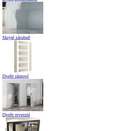
Skryté zárubně
Dveře rámové
Dveře reverzní