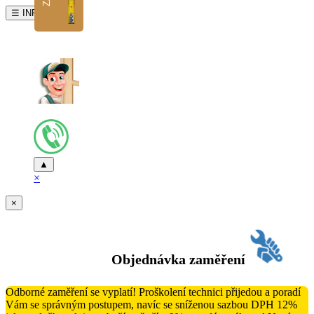
☰ INFO
▲
×
×
Objednávka zaměření
Odborné zaměření se vyplatí! Proškolení technici přijedou a poradí
Vám se správným postupem, navíc se sníženou sazbou DPH 12%