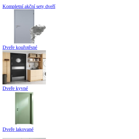
Kompletní akční sety dveří
Dveře kouřotěsné
Dveře kyvné
Dveře lakované