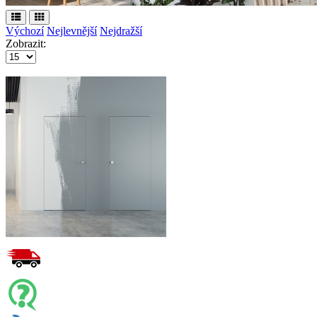
Výchozí
Nejlevnější
Nejdražší
Zobrazit: