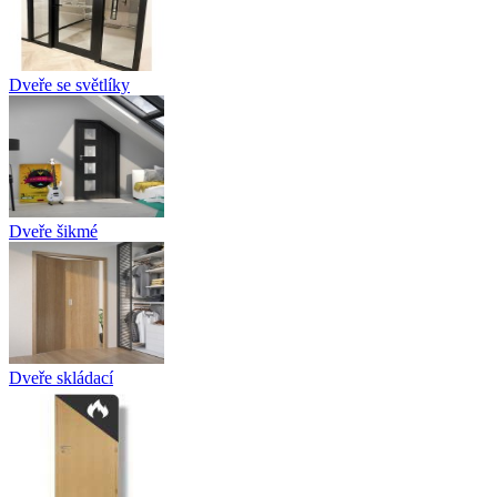
Dveře se světlíky
Dveře šikmé
Dveře skládací