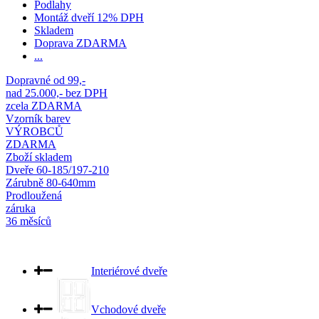
Podlahy
Montáž dveří 12% DPH
Skladem
Doprava ZDARMA
...
Dopravné od 99,-
nad 25.000,- bez DPH
zcela ZDARMA
Vzorník barev
VÝROBCŮ
ZDARMA
Zboží skladem
Dveře 60-185/197-210
Zárubně 80-640mm
Prodloužená
záruka
36 měsíců
Interiérové dveře
Vchodové dveře