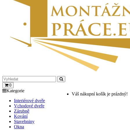
0
Kategorie
Váš nákupní košík je prázdný!
Interiérové dveře
Vchodové dveře
Zárubně
Kování
Stavebniny
Okna