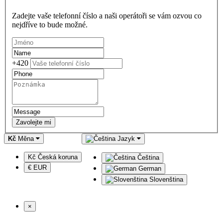
Zadejte vaše telefonní číslo a naši operátoři se vám ozvou co
nejdříve to bude možné.
+420
Zavolejte mi
Kč
Měna
Jazyk
Kč Česká koruna
Čeština
€ EUR
German
Slovenština
×