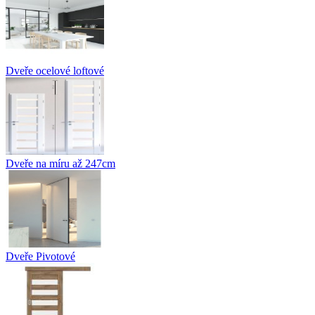
Dveře ocelové loftové
Dveře na míru až 247cm
Dveře Pivotové