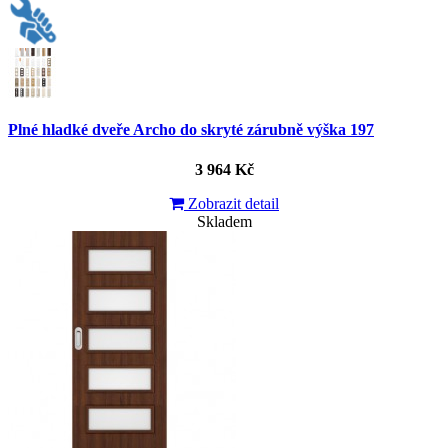
Plné hladké dveře Archo do skryté zárubně výška 197
3 964 Kč
Zobrazit detail
Skladem