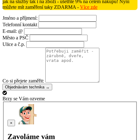
jak na služby tak i na zboží - ušetříte 9% na celém nákupu! Nyní
můžete mít zaměření taky ZDARMA -
Více zde
Jméno a příjmení:
Telefonní kontakt
E-mail: @
Město a PSČ
Ulice a č.p.
Co si přejete zaměřit:
Objednávám technika →
Brzy se Vám ozveme
×
Zavoláme vám