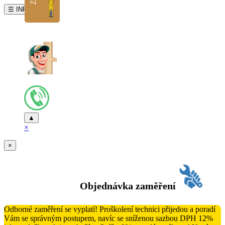
☰ INFO
▲
×
×
Objednávka zaměření
Odborné zaměření se vyplatí! Proškolení technici přijedou a poradí
Vám se správným postupem, navíc se sníženou sazbou DPH 12%