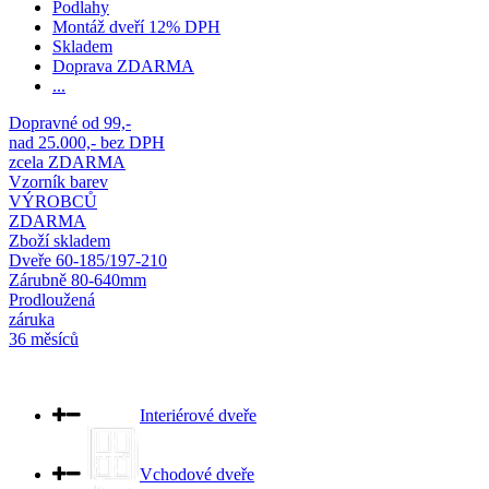
Podlahy
Montáž dveří 12% DPH
Skladem
Doprava ZDARMA
...
Dopravné od 99,-
nad 25.000,- bez DPH
zcela ZDARMA
Vzorník barev
VÝROBCŮ
ZDARMA
Zboží skladem
Dveře 60-185/197-210
Zárubně 80-640mm
Prodloužená
záruka
36 měsíců
Interiérové dveře
Vchodové dveře