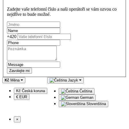
Zadejte vaše telefonní číslo a naši operátoři se vám ozvou co
nejdříve to bude možné.
+420
Zavolejte mi
Kč
Měna
Jazyk
Kč Česká koruna
Čeština
€ EUR
German
Slovenština
×