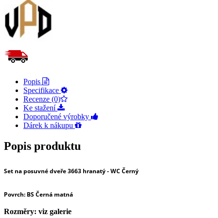
Popis
Specifikace
Recenze (0)
Ke stažení
Doporučené výrobky
Dárek k nákupu
Popis produktu
Set na posuvné dveře 3663 hranatý - WC Černý
Povrch
: BS Černá matná
Rozměry: viz galerie