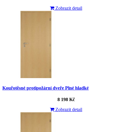
Zobrazit detail
Kouřotěsné protipožární dveře Plné hladké
8 198 Kč
Zobrazit detail