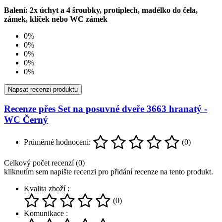
Balení: 2x úchyt a 4 šroubky, protiplech, madélko do čela,
zámek, klíček nebo WC zámek
0%
0%
0%
0%
0%
Napsat recenzi produktu
Recenze přes Set na posuvné dveře 3663 hranatý -
WC Černý
Průměrné hodnocení:
(0)
Celkový počet recenzí (0)
kliknutím sem napište recenzi pro přidání recenze na tento produkt.
Kvalita zboží :
(0)
Komunikace :