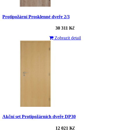
Protipožární Prosklenné dveře 2/3
30 311 Kč
Zobrazit detail
Akční set Protipožárních dveře DP30
12 021 Kč