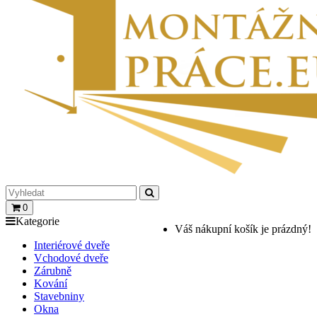
0
Kategorie
Váš nákupní košík je prázdný!
Interiérové dveře
Vchodové dveře
Zárubně
Kování
Stavebniny
Okna