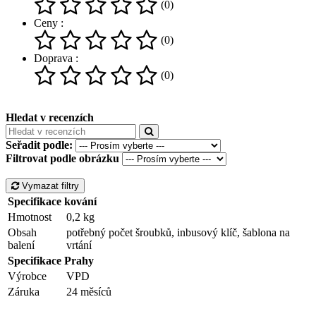
(0)
Ceny :
(0)
Doprava :
(0)
Hledat v recenzích
Seřadit podle:
Filtrovat podle obrázku
Vymazat filtry
Specifikace kování
Hmotnost
0,2 kg
Obsah
potřebný počet šroubků, inbusový klíč, šablona na
balení
vrtání
Specifikace Prahy
Výrobce
VPD
Záruka
24 měsíců