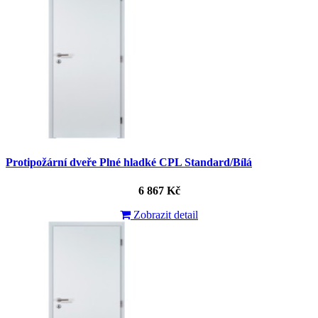
Protipožární dveře Plné hladké CPL Standard/Bílá
6 867 Kč
Zobrazit detail