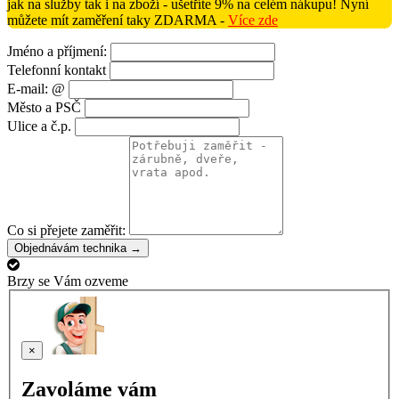
jak na služby tak i na zboží - ušetříte 9% na celém nákupu! Nyní
můžete mít zaměření taky ZDARMA -
Více zde
Jméno a příjmení:
Telefonní kontakt
E-mail: @
Město a PSČ
Ulice a č.p.
Co si přejete zaměřit:
Objednávám technika →
Brzy se Vám ozveme
×
Zavoláme vám