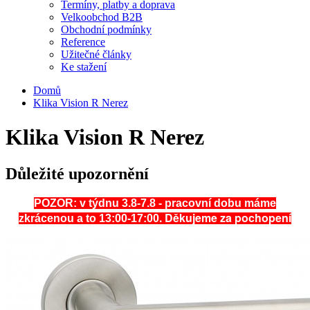
Termíny, platby a doprava
Velkoobchod B2B
Obchodní podmínky
Reference
Užitečné články
Ke stažení
Domů
Klika Vision R Nerez
Klika Vision R Nerez
Důležité upozornění
POZOR: v týdnu 3.8-7.8 - pracovní dobu máme
. Děkujeme za pochopení
zkrácenou a to 13:00-17:00