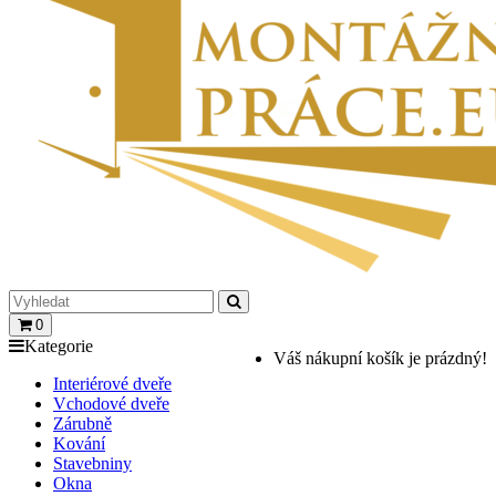
0
Kategorie
Váš nákupní košík je prázdný!
Interiérové dveře
Vchodové dveře
Zárubně
Kování
Stavebniny
Okna