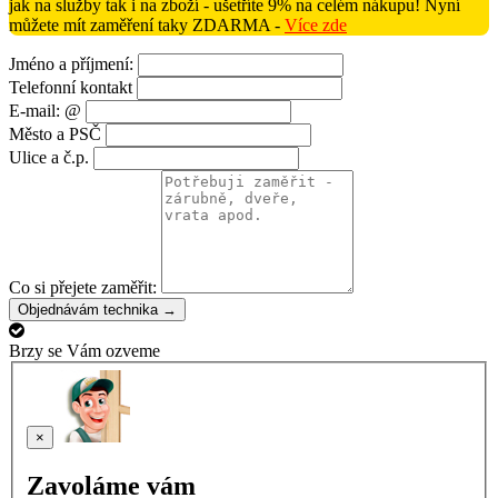
jak na služby tak i na zboží - ušetříte 9% na celém nákupu! Nyní
můžete mít zaměření taky ZDARMA -
Více zde
Jméno a příjmení:
Telefonní kontakt
E-mail: @
Město a PSČ
Ulice a č.p.
Co si přejete zaměřit:
Objednávám technika →
Brzy se Vám ozveme
×
Zavoláme vám