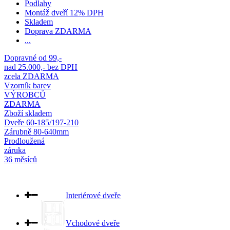
Podlahy
Montáž dveří 12% DPH
Skladem
Doprava ZDARMA
...
Dopravné od 99,-
nad 25.000,- bez DPH
zcela ZDARMA
Vzorník barev
VÝROBCŮ
ZDARMA
Zboží skladem
Dveře 60-185/197-210
Zárubně 80-640mm
Prodloužená
záruka
36 měsíců
Interiérové dveře
Vchodové dveře