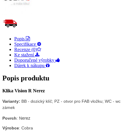
Popis
Specifikace
Recenze (0)
Ke stažení
Doporučené výrobky
Dárek k nákupu
Popis produktu
Klika Vision R Nerez
Varianty:
BB - dozický klíč; PZ - otvor pro FAB vložku; WC - wc
zámek
erez
Povrch
: N
Výrobce
: Cobra