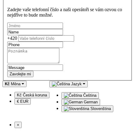
Zadejte vaše telefonní číslo a naši operátoři se vám ozvou co
nejdříve to bude možné.
+420
Zavolejte mi
Kč
Měna
Jazyk
Kč Česká koruna
Čeština
€ EUR
German
Slovenština
×