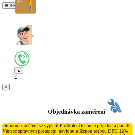
☰ INFO
▲
×
×
Objednávka zaměření
Odborné zaměření se vyplatí! Proškolení technici přijedou a poradí
Vám se správným postupem, navíc se sníženou sazbou DPH 12%