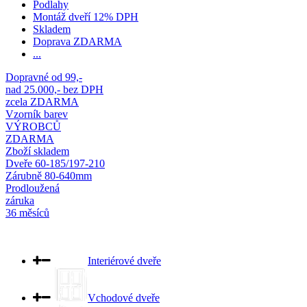
Podlahy
Montáž dveří 12% DPH
Skladem
Doprava ZDARMA
...
Dopravné od 99,-
nad 25.000,- bez DPH
zcela ZDARMA
Vzorník barev
VÝROBCŮ
ZDARMA
Zboží skladem
Dveře 60-185/197-210
Zárubně 80-640mm
Prodloužená
záruka
36 měsíců
Interiérové dveře
Vchodové dveře