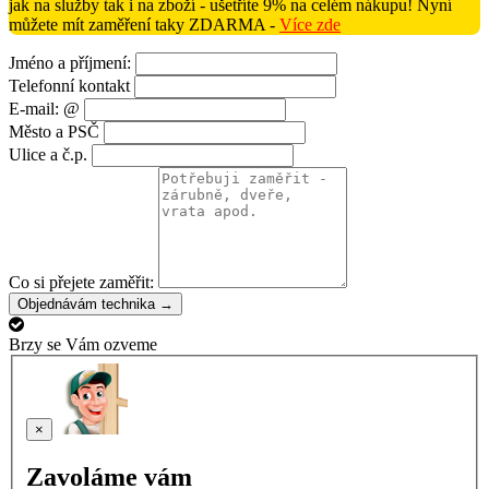
jak na služby tak i na zboží - ušetříte 9% na celém nákupu! Nyní
můžete mít zaměření taky ZDARMA -
Více zde
Jméno a příjmení:
Telefonní kontakt
E-mail: @
Město a PSČ
Ulice a č.p.
Co si přejete zaměřit:
Objednávám technika →
Brzy se Vám ozveme
×
Zavoláme vám