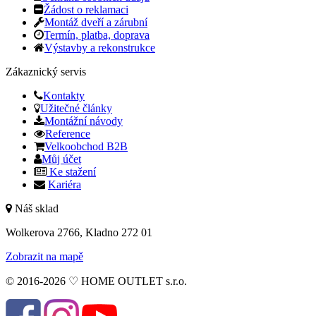
Žádost o reklamaci
Montáž dveří a zárubní
Termín, platba, doprava
Výstavby a rekonstrukce
Zákaznický servis
Kontakty
Užitečné články
Montážní návody
Reference
Velkoobchod B2B
Můj účet
Ke stažení
Kariéra
Náš sklad
Wolkerova 2766, Kladno 272 01
Zobrazit na mapě
© 2016-2026 ♡ HOME OUTLET s.r.o.