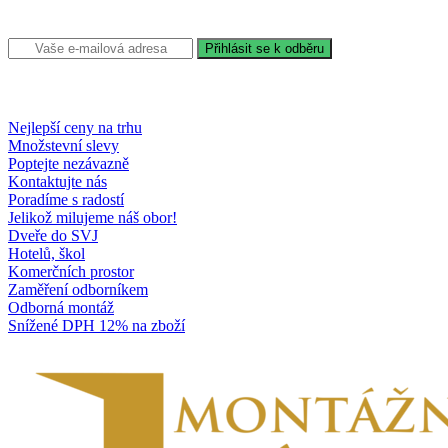
Nejlepší ceny na trhu
Množstevní slevy
Poptejte nezávazně
Kontaktujte nás
Poradíme s radostí
Jelikož milujeme náš obor!
Dveře do SVJ
Hotelů, škol
Komerčních prostor
Zaměření odborníkem
Odborná montáž
Snížené DPH 12% na zboží