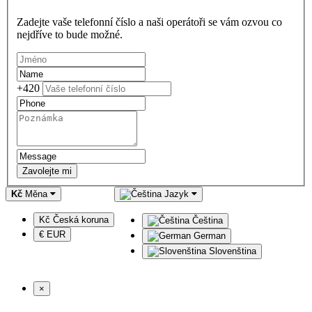
Zadejte vaše telefonní číslo a naši operátoři se vám ozvou co
nejdříve to bude možné.
+420
Zavolejte mi
Kč
Měna
Jazyk
Kč Česká koruna
Čeština
€ EUR
German
Slovenština
×