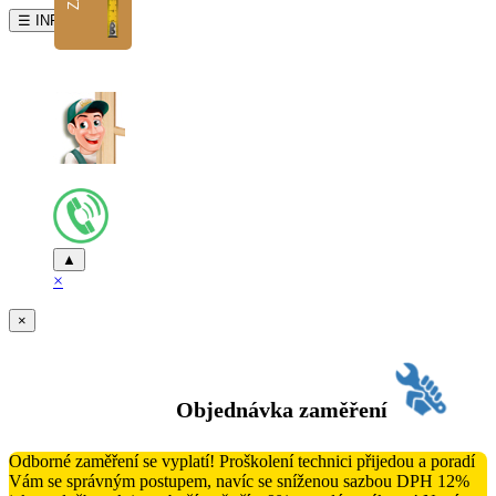
☰ INFO
▲
×
×
Objednávka zaměření
Odborné zaměření se vyplatí! Proškolení technici přijedou a poradí
Vám se správným postupem, navíc se sníženou sazbou DPH 12%