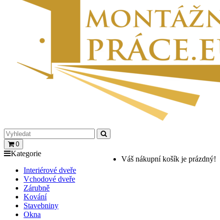
0
Kategorie
Váš nákupní košík je prázdný!
Interiérové dveře
Vchodové dveře
Zárubně
Kování
Stavebniny
Okna