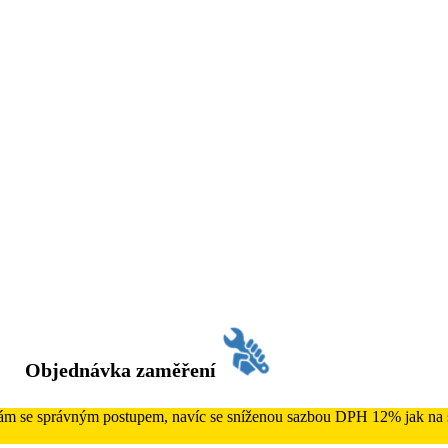
Objednávka zaměření
 Vám se správným postupem, navíc se sníženou sazbou DPH 12% jak na s