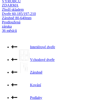
VÝROBCŮ
ZDARMA
Zboží skladem
Dveře 60-185/197-210
Zárubně 80-640mm
Prodloužená
záruka
36 měsíců
Interiérové dveře
Vchodové dveře
Zárubně
Kování
Podlahy