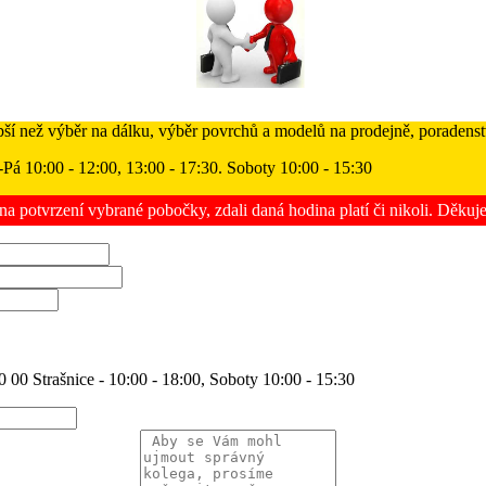
pší než výběr na dálku, výběr povrchů a modelů na prodejně, poradenstv
-Pá 10:00 - 12:00, 13:00 - 17:30. Soboty 10:00 - 15:30
na potvrzení vybrané pobočky, zdali daná hodina platí či nikoli. Děku
 00 Strašnice - 10:00 - 18:00, Soboty 10:00 - 15:30