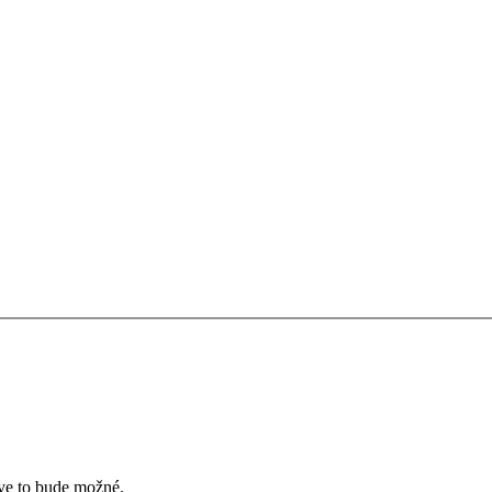
íve to bude možné.