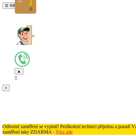
☰ INFO
▲
×
×
Odborné zaměření se vyplatí! Proškolení technici přijedou a poradí
zaměření taky ZDARMA -
Více zde