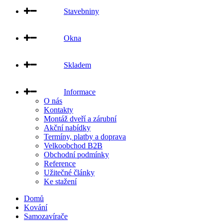
Stavebniny
Okna
Skladem
Informace
O nás
Kontakty
Montáž dveří a zárubní
Akční nabídky
Termíny, platby a doprava
Velkoobchod B2B
Obchodní podmínky
Reference
Užitečné články
Ke stažení
Domů
Kování
Samozavírače