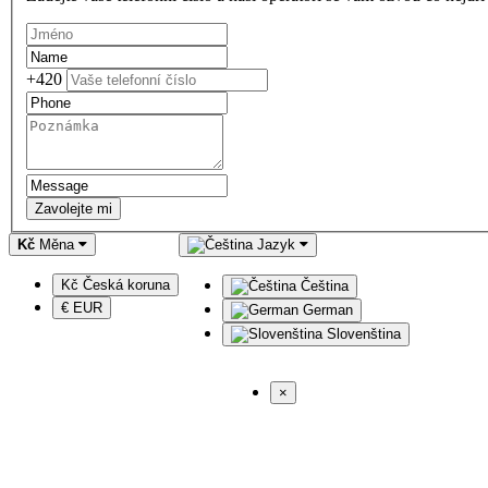
+420
Zavolejte mi
Kč
Měna
Jazyk
Kč Česká koruna
Čeština
€ EUR
German
Slovenština
×