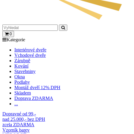
0
Kategorie
Interiérové dveře
Vchodové dveře
Zárubně
Kování
Stavebniny
Okna
Podlahy
Montáž dveří 12% DPH
Skladem
Doprava ZDARMA
...
Dopravné od 99,-
nad 25.000,- bez DPH
zcela ZDARMA
Vzorník barev