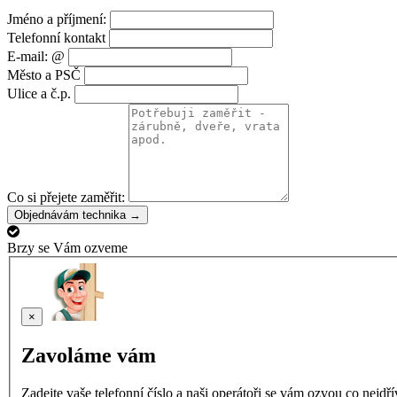
Jméno a příjmení:
Telefonní kontakt
E-mail: @
Město a PSČ
Ulice a č.p.
Co si přejete zaměřit:
Objednávám technika →
Brzy se Vám ozveme
×
Zavoláme vám
Zadejte vaše telefonní číslo a naši operátoři se vám ozvou co nejdř