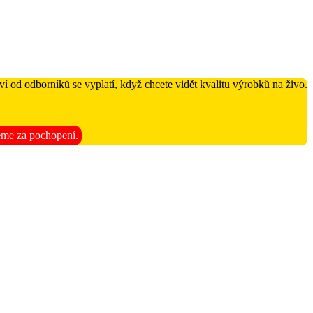
í od odborníků se vyplatí, když chcete vidět kvalitu výrobků na živo.
jeme za pochopení.