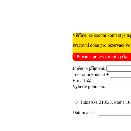
Věříme, že osobní kontakt je le
Pracovní doba pro rezervaci Po
! Prosíme po vytvoření vyčkat 
Jméno a příjmení:
Telefonní kontakt +
E-mail: @
Vyberte pobočku:
Tuklatská 2105/3, Praha 100
Datum a čas: