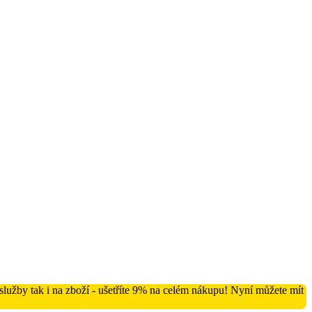
lužby tak i na zboží - ušetříte 9% na celém nákupu! Nyní můžete mít