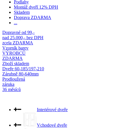
Podlahy
Montáž dveří 12% DPH
Skladem
Doprava ZDARMA
...
Dopravné od 99,-
nad 25.000,- bez DPH
zcela ZDARMA
Vzorník barev
VÝROBCŮ
ZDARMA
Zboží skladem
Dveře 60-185/197-210
Zárubně 80-640mm
Prodloužená
záruka
36 měsíců
Interiérové dveře
Vchodové dveře