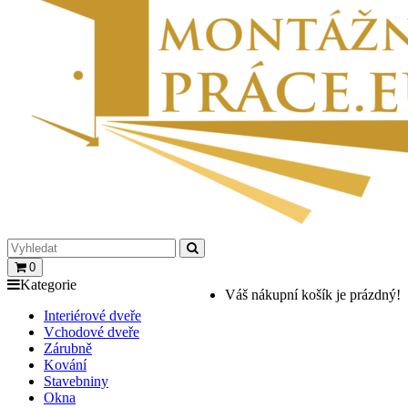
0
Kategorie
Váš nákupní košík je prázdný!
Interiérové dveře
Vchodové dveře
Zárubně
Kování
Stavebniny
Okna