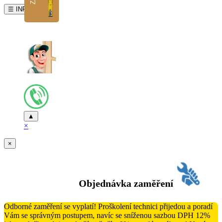
☰ INFO
▲
×
×
Objednávka zaměření
Odborné zaměření se vyplatí! Proškolení technici přijedou a poradí
Vám se správným postupem, navíc se sníženou sazbou DPH 12%