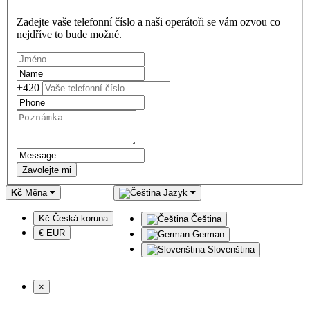
Zadejte vaše telefonní číslo a naši operátoři se vám ozvou co
nejdříve to bude možné.
+420
Zavolejte mi
Kč
Měna
Jazyk
Kč Česká koruna
Čeština
€ EUR
German
Slovenština
×