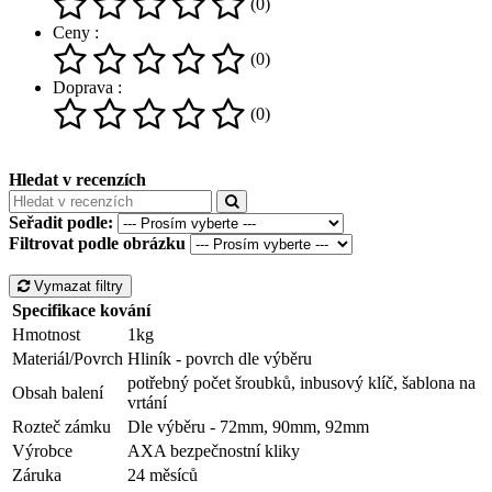
(0)
Ceny :
(0)
Doprava :
(0)
Hledat v recenzích
Seřadit podle:
Filtrovat podle obrázku
Vymazat filtry
Specifikace kování
Hmotnost
1kg
Materiál/Povrch
Hliník - povrch dle výběru
potřebný počet šroubků, inbusový klíč, šablona na
Obsah balení
vrtání
Rozteč zámku
Dle výběru - 72mm, 90mm, 92mm
Výrobce
AXA bezpečnostní kliky
Záruka
24 měsíců