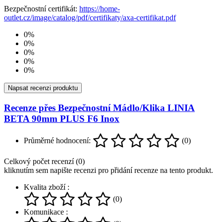
Bezpečnostní certifikát:
https://home-
outlet.cz/image/catalog/pdf/certifikaty/axa-certifikat.pdf
0%
0%
0%
0%
0%
Napsat recenzi produktu
Recenze přes Bezpečnostní Mádlo/Klika LINIA
BETA 90mm PLUS F6 Inox
Průměrné hodnocení:
(0)
Celkový počet recenzí (0)
kliknutím sem napište recenzi pro přidání recenze na tento produkt.
Kvalita zboží :
(0)
Komunikace :