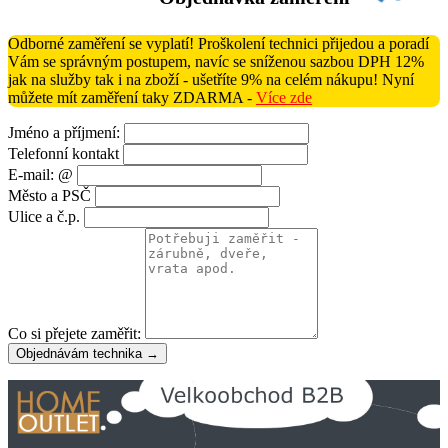
Odborné zaměření se vyplatí! Proškolení technici přijedou a poradí
Vám se správným postupem, navíc se sníženou sazbou DPH 12%
jak na služby tak i na zboží - ušetříte 9% na celém nákupu! Nyní
můžete mít zaměření taky ZDARMA -
Více zde
Jméno a příjmení:
Telefonní kontakt
E-mail: @
Město a PSČ
Ulice a č.p.
Co si přejete zaměřit:
Objednávám technika →