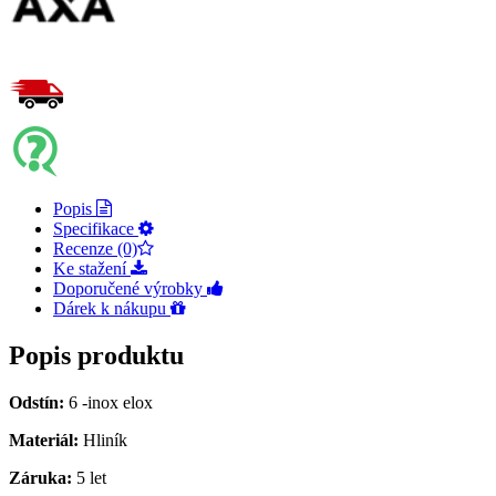
Popis
Specifikace
Recenze (0)
Ke stažení
Doporučené výrobky
Dárek k nákupu
Popis produktu
Odstín:
6 -inox elox
Materiál:
Hliník
Záruka:
5 let