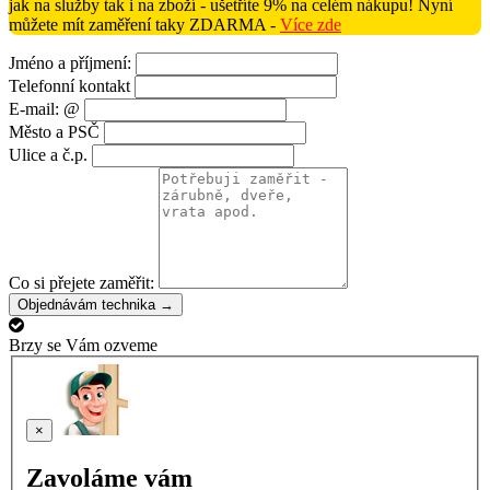
jak na služby tak i na zboží - ušetříte 9% na celém nákupu! Nyní
můžete mít zaměření taky ZDARMA -
Více zde
Jméno a příjmení:
Telefonní kontakt
E-mail: @
Město a PSČ
Ulice a č.p.
Co si přejete zaměřit:
Objednávám technika →
Brzy se Vám ozveme
×
Zavoláme vám