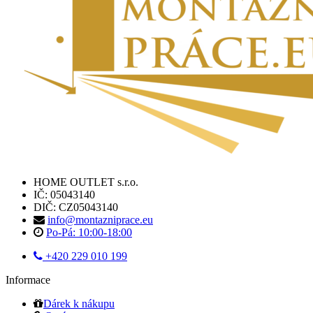
HOME OUTLET s.r.o.
IČ: 05043140
DIČ: CZ05043140
info@montazniprace.eu
Po-Pá: 10:00-18:00
+420 229 010 199
Informace
Dárek k nákupu