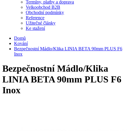
Termíny, platby a doprava
Velkoobchod B2B
Obchodní podmínky
Reference
Užitečné články
Ke stažení
Domů
Kování
Bezpečnostní Mádlo/Klika LINIA BETA 90mm PLUS F6
Inox
Bezpečnostní Mádlo/Klika
LINIA BETA 90mm PLUS F6
Inox