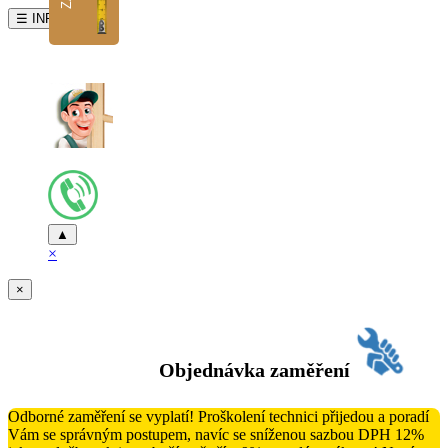
☰ INFO
▲
×
×
Objednávka zaměření
Odborné zaměření se vyplatí! Proškolení technici přijedou a poradí
Vám se správným postupem, navíc se sníženou sazbou DPH 12%