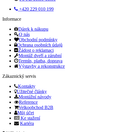
+420 229 010 199
Informace
Dárek k nákupu
O nás
Obchodní podmínky
Ochrana osobních údajů
Žádost o reklamaci
Montáž dveří a zárubní
Termín, platba, doprava
Výstavby a rekonstrukce
Zákaznický servis
Kontakty
Užitečné články
Montážní návody
Reference
Velkoobchod B2B
Můj účet
Ke stažení
Kariéra