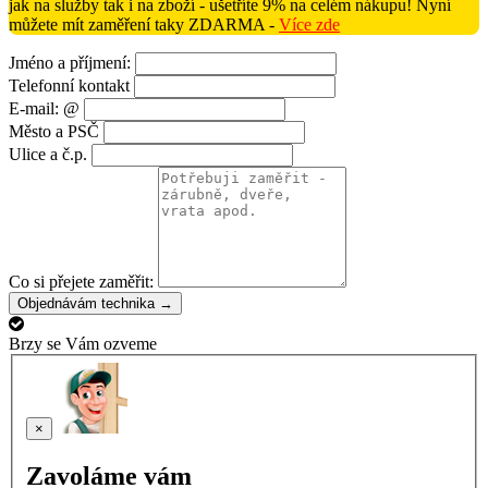
jak na služby tak i na zboží - ušetříte 9% na celém nákupu! Nyní
můžete mít zaměření taky ZDARMA -
Více zde
Jméno a příjmení:
Telefonní kontakt
E-mail: @
Město a PSČ
Ulice a č.p.
Co si přejete zaměřit:
Objednávám technika →
Brzy se Vám ozveme
×
Zavoláme vám