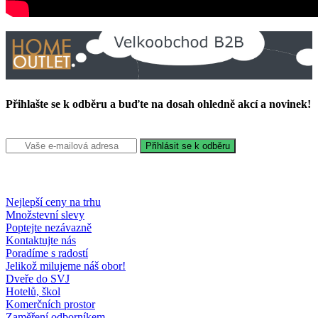
Přihlašte se k odběru a buďte na dosah ohledně akcí a novinek!
Nejlepší ceny na trhu
Množstevní slevy
Poptejte nezávazně
Kontaktujte nás
Poradíme s radostí
Jelikož milujeme náš obor!
Dveře do SVJ
Hotelů, škol
Komerčních prostor
Zaměření odborníkem