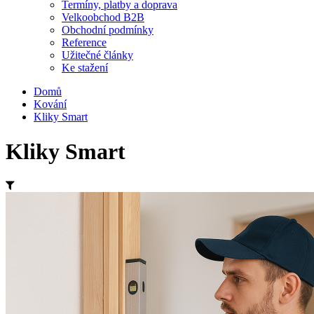
Termíny, platby a doprava
Velkoobchod B2B
Obchodní podmínky
Reference
Užitečné články
Ke stažení
Domů
Kování
Kliky Smart
Kliky Smart