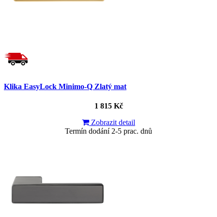
Klika EasyLock Minimo-Q Zlatý mat
1 815 Kč
Zobrazit detail
Termín dodání 2-5 prac. dnů