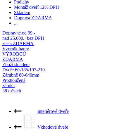
Podlahy
Montáž dveří 12% DPH
Skladem
Doprava ZDARMA
...
Dopravné od 99,-
nad 25.000,- bez DPH
zcela ZDARMA
Vzorník barev
VÝROBCŮ
ZDARMA
Zboží skladem
Dveře 60-185/197-210
Zárubně 80-640mm
Prodloužená
záruka
36 měsíců
Interiérové dveře
Vchodové dveře