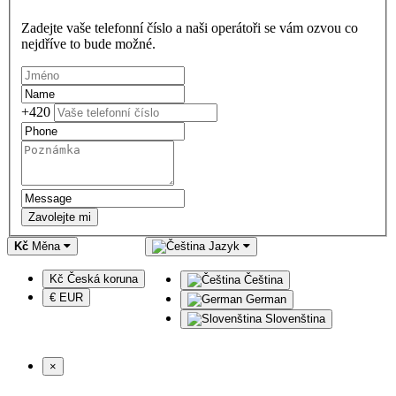
Zadejte vaše telefonní číslo a naši operátoři se vám ozvou co
nejdříve to bude možné.
+420
Zavolejte mi
Kč
Měna
Jazyk
Kč Česká koruna
Čeština
€ EUR
German
Slovenština
×