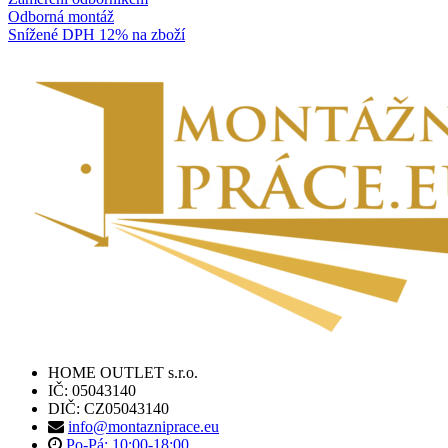
Odborná montáž
Snížené DPH 12% na zboží
HOME OUTLET s.r.o.
IČ: 05043140
DIČ: CZ05043140
info@montazniprace.eu
Po-Pá: 10:00-18:00