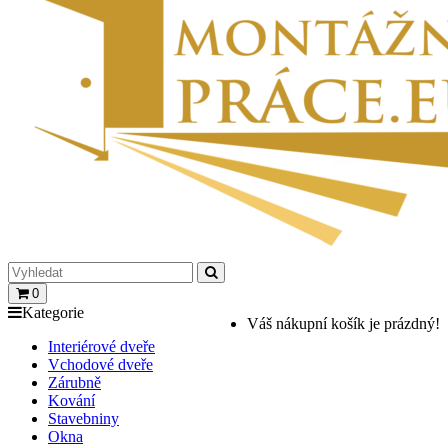
0
Kategorie
Váš nákupní košík je prázdný!
Interiérové dveře
Vchodové dveře
Zárubně
Kování
Stavebniny
Okna