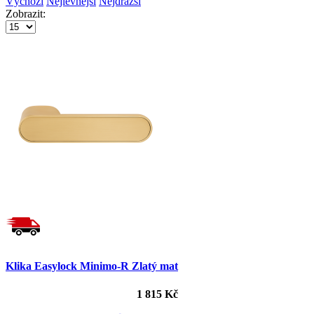
Výchozí
Nejlevnější
Nejdražší
Zobrazit:
Klika Easylock Minimo-R Zlatý mat
1 815 Kč