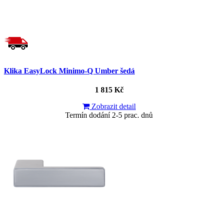
Klika EasyLock Minimo-Q Umber šedá
1 815 Kč
Zobrazit detail
Termín dodání 2-5 prac. dnů